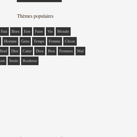
Thèmes populaires
Fait
Bien
Etre
Faire
Vie
Monde
Homme
Gens
Temps
Femme
Chose
Seul
Dire
Cœur
Dieu
Bon
Femmes
Mal
ort
Seule
Bonheur