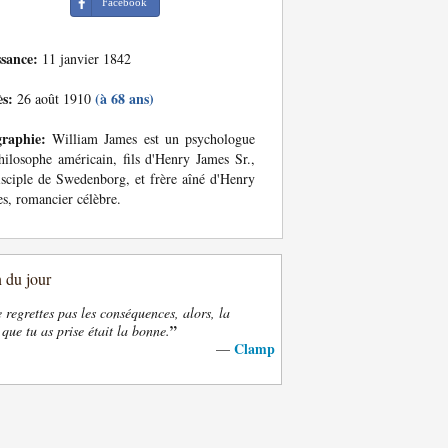
Facebook
ssance:
11 janvier 1842
ès:
(à 68 ans)
26 août 1910
graphie:
William James est un psychologue
hilosophe américain, fils d'Henry James Sr.,
isciple de Swedenborg, et frère aîné d'Henry
s, romancier célèbre.
n du jour
e regrettes pas les conséquences, alors, la
”
 que tu as prise était la bonne.
Clamp
—