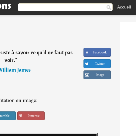
Accueil
siste à savoir ce qu'il ne faut pas
Facebook
voir.
”
Twitter
illiam James
Image
itation en image:
tumblr
Pinterest