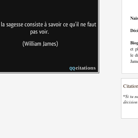
Nai
Déc
Bio
et p
le d
Jame
Citatio
“
Si tu n
décision