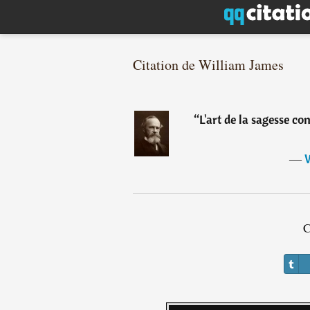
Citation de William James
“
L'art de la sagesse con
―
W
C