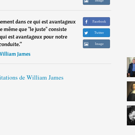
Image
plement dans ce qui est avantageux
Facebook
e même que "le juste" consiste
Twitter
qui est avantageux pour notre
conduite.
”
Image
illiam James
citations de William James