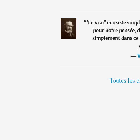
“
"Le vrai" consiste sim
pour notre pensée, d
simplement dans ce 
―
W
Toutes les 