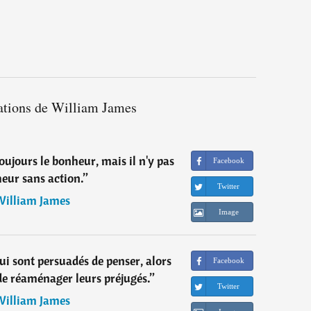
tations de William James
oujours le bonheur, mais il n'y pas
Facebook
eur sans action.
”
Twitter
illiam James
Image
i sont persuadés de penser, alors
Facebook
 de réaménager leurs préjugés.
”
Twitter
illiam James