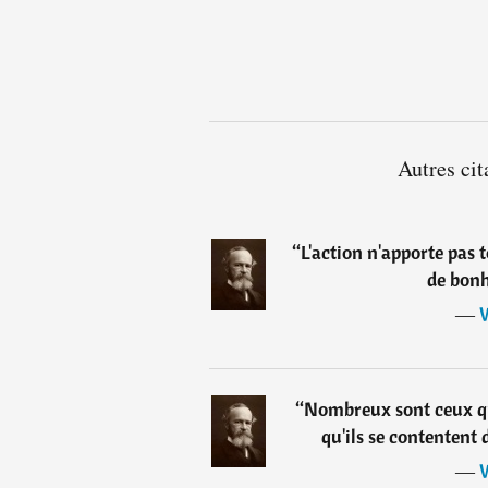
Autres ci
“
L'action n'apporte pas t
de bonh
―
W
“
Nombreux sont ceux qu
qu'ils se contentent
―
W