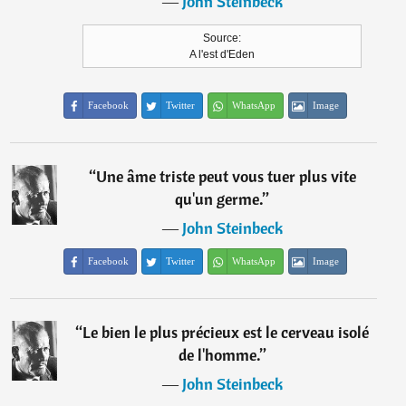
―
John Steinbeck
Source:
A l'est d'Eden
Facebook
Twitter
WhatsApp
Image
“
Une âme triste peut vous tuer plus vite
qu'un germe.
”
―
John Steinbeck
Facebook
Twitter
WhatsApp
Image
“
Le bien le plus précieux est le cerveau isolé
de l'homme.
”
―
John Steinbeck