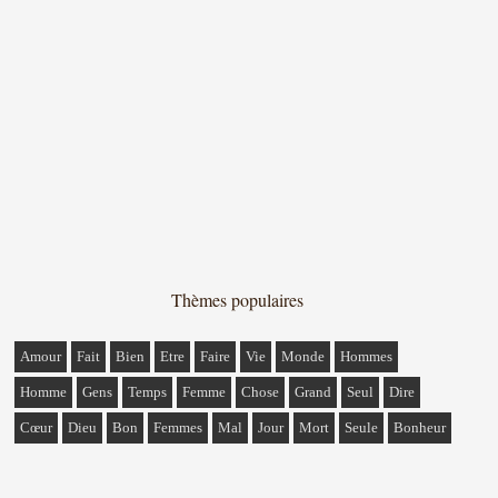
Thèmes populaires
Amour
Fait
Bien
Etre
Faire
Vie
Monde
Hommes
Homme
Gens
Temps
Femme
Chose
Grand
Seul
Dire
Cœur
Dieu
Bon
Femmes
Mal
Jour
Mort
Seule
Bonheur