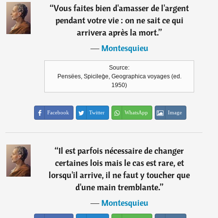
“
Vous faites bien d'amasser de l'argent
pendant votre vie : on ne sait ce qui
arrivera après la mort.
”
―
Montesquieu
Source:
Pensëes, Spicileg̀e, Geographica voyages (ed.
1950)
Facebook
Twitter
WhatsApp
Image
“
Il est parfois nécessaire de changer
certaines lois mais le cas est rare, et
lorsqu'il arrive, il ne faut y toucher que
d'une main tremblante.
”
―
Montesquieu