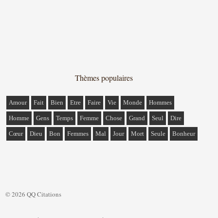
Thèmes populaires
Amour
Fait
Bien
Etre
Faire
Vie
Monde
Hommes
Homme
Gens
Temps
Femme
Chose
Grand
Seul
Dire
Cœur
Dieu
Bon
Femmes
Mal
Jour
Mort
Seule
Bonheur
© 2026 QQ Citations