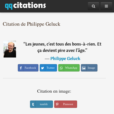
Citation de Philippe Geluck
“
Les jeunes, c'est tous des bons-à-rien. Et
ça devient pire avec l'âge.
”
―
Philippe Geluck
Facebook
Twitter
WhatsApp
Image
Citation en image:
tumblr
Pinterest