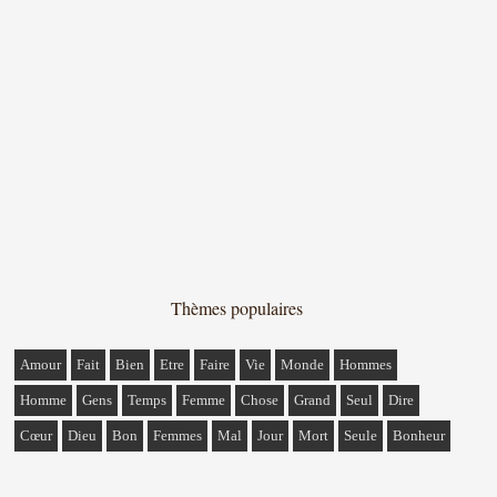
Thèmes populaires
Amour
Fait
Bien
Etre
Faire
Vie
Monde
Hommes
Homme
Gens
Temps
Femme
Chose
Grand
Seul
Dire
Cœur
Dieu
Bon
Femmes
Mal
Jour
Mort
Seule
Bonheur