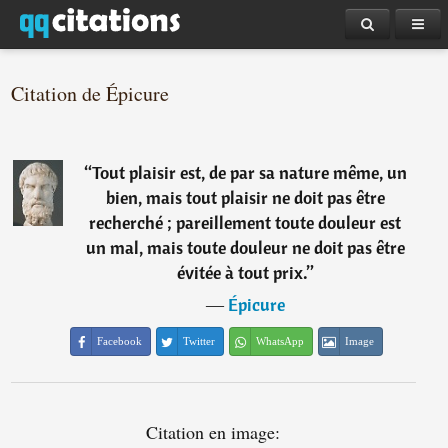
Citation de Épicure
“
Tout plaisir est, de par sa nature même, un
bien, mais tout plaisir ne doit pas être
recherché ; pareillement toute douleur est
un mal, mais toute douleur ne doit pas être
évitée à tout prix.
”
―
Épicure
Facebook
Twitter
WhatsApp
Image
Citation en image: