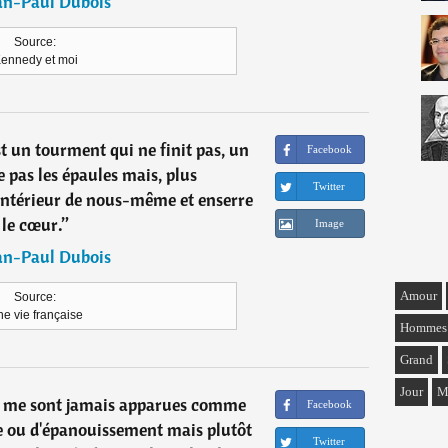
an-Paul Dubois
Source:
ennedy et moi
st un tourment qui ne finit pas, un
Facebook
e pas les épaules mais, plus
Twitter
'intérieur de nous-même et enserre
le cœur.
”
Image
an-Paul Dubois
Amour
Source:
e vie française
Hommes
Grand
Jour
M
 ne me sont jamais apparues comme
Facebook
ge ou d'épanouissement mais plutôt
Twitter