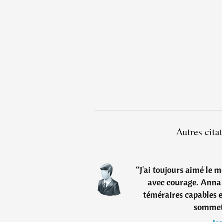
Autres cita
“
J'ai toujours aimé le 
avec courage. Anna e
téméraires capables e
sommets