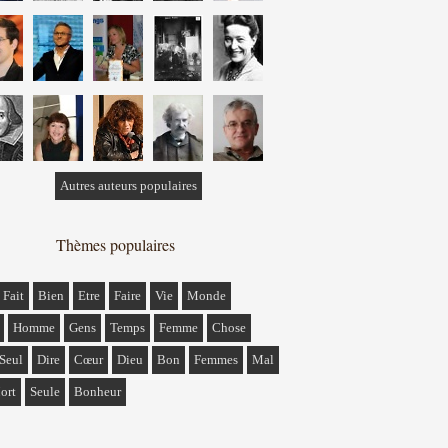
Autres auteurs populaires
Thèmes populaires
Fait
Bien
Etre
Faire
Vie
Monde
Homme
Gens
Temps
Femme
Chose
Seul
Dire
Cœur
Dieu
Bon
Femmes
Mal
ort
Seule
Bonheur