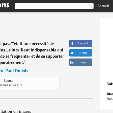
Accueil
t pas.C'était une nécessité de
Facebook
ins.Le lubrifiant indispensable qui
Twitter
e se fréquenter et de se supporter
porairement.
”
Image
an-Paul Dubois
Source:
Nai
mmes entre eux
Bio
fran
itation en image: