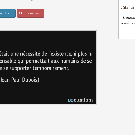
Citatio
tumblr
Pinterest
“
L'amour
soudaine