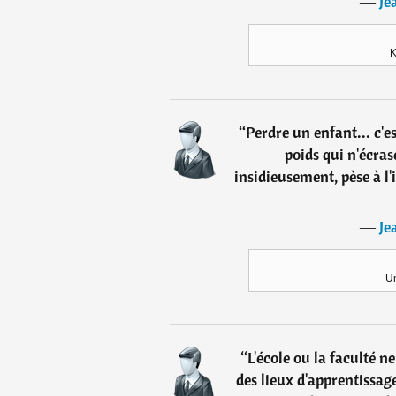
―
Je
K
“
Perdre un enfant... c'e
poids qui n'écras
insidieusement, pèse à l
―
Je
Un
“
L'école ou la faculté
des lieux d'apprentissa