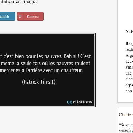
itation en image:
tumblr
Pinterest
Nai
Bio
réal
Algé
deux
s'in
une
cin
cap
nota
Citatio
“
Si un a
regarde 