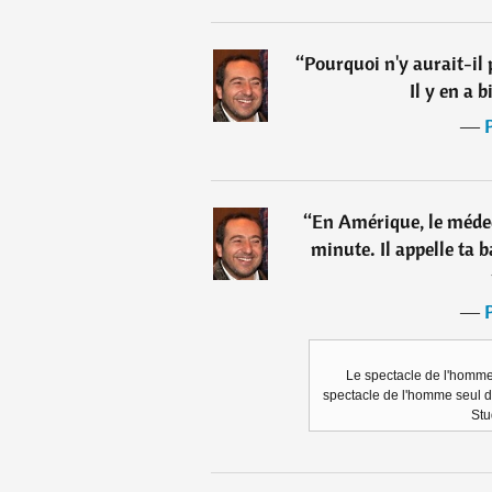
“
Pourquoi n'y aurait-il p
Il y en a 
―
“
En Amérique, le médeci
minute. Il appelle ta b
―
Le spectacle de l'homme 
spectacle de l'homme seul 
Stu