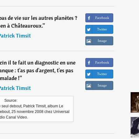
as de vie sur les autres planètes ?
Facebook
bien à Châteauroux.
”
Twitter
Patrick Timsit
Image
n il te fait un diagnostic en une
Facebook
anque : t'as pas d'argent, t'es pas
Twitter
malade !
”
Image
Patrick Timsit
Source:
seul debout, Patrick Timsit, album Le
debout, 25 novembre 2008 chez Universal
dio Canal Video.