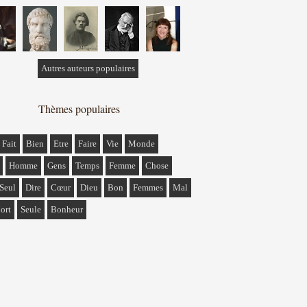
Autres auteurs populaires
Thèmes populaires
Fait
Bien
Etre
Faire
Vie
Monde
Homme
Gens
Temps
Femme
Chose
Seul
Dire
Cœur
Dieu
Bon
Femmes
Mal
ort
Seule
Bonheur