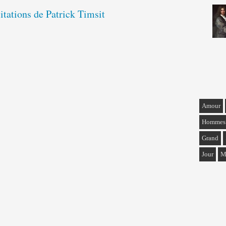
citations de Patrick Timsit
Amour
Hommes
Grand
Jour
M