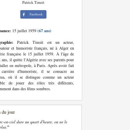
Patrick Timsit
Facebook
ssance:
(67 ans)
15 juillet 1959
graphie:
Patrick Timsit est un acteur,
isateur et humoriste français, né à Alger en
rie française le 15 juillet 1959. À l'âge de
 ans, il quitte l'Algérie avec ses parents pour
staller en métropole, à Paris. Après avoir fait
 carrière d'humoriste, il se consacre au
éma, où il se distingue comme un acteur
able de jouer des rôles très différents,
mment dans des films sombres.
n du jour
rc-en-ciel dure un quart d'heure, on ne le
”
plus.