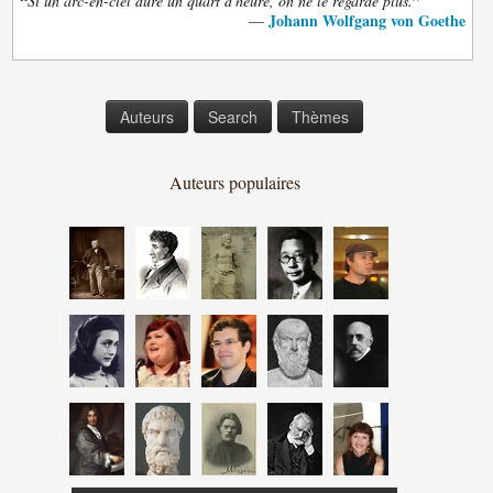
“
”
Si un arc-en-ciel dure un quart d'heure, on ne le regarde plus.
Johann Wolfgang von Goethe
—
Auteurs
Search
Thèmes
Auteurs populaires