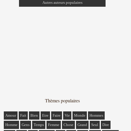
Autres auteurs populaires
Thèmes populaires
Amour
Fait
Bien
Etre
Faire
Vie
Monde
Hommes
Homme
Gens
Temps
Femme
Chose
Grand
Seul
Dire