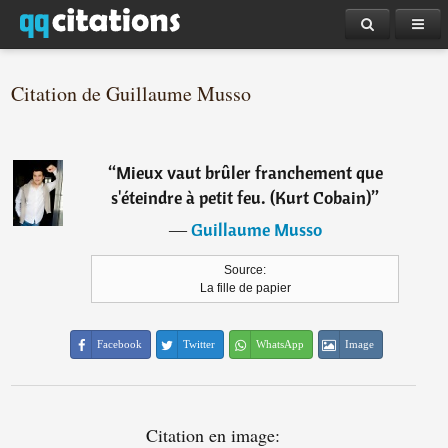
Citation de Guillaume Musso
“
Mieux vaut brûler franchement que
s'éteindre à petit feu. (Kurt Cobain)
”
―
Guillaume Musso
Source:
La fille de papier
Facebook
Twitter
WhatsApp
Image
Citation en image: