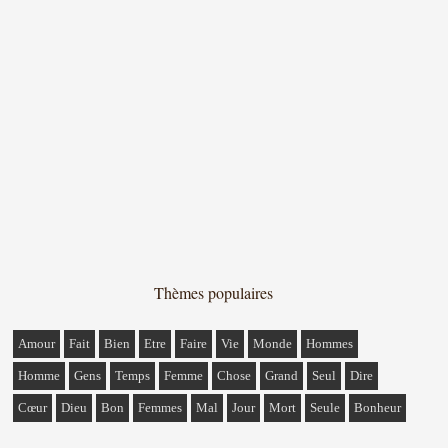
Thèmes populaires
Amour
Fait
Bien
Etre
Faire
Vie
Monde
Hommes
Homme
Gens
Temps
Femme
Chose
Grand
Seul
Dire
Cœur
Dieu
Bon
Femmes
Mal
Jour
Mort
Seule
Bonheur