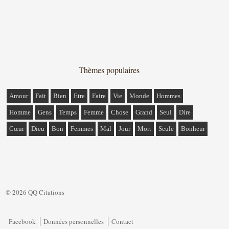
Thèmes populaires
Amour
Fait
Bien
Etre
Faire
Vie
Monde
Hommes
Homme
Gens
Temps
Femme
Chose
Grand
Seul
Dire
Cœur
Dieu
Bon
Femmes
Mal
Jour
Mort
Seule
Bonheur
© 2026 QQ Citations
Facebook
Données personnelles
Contact