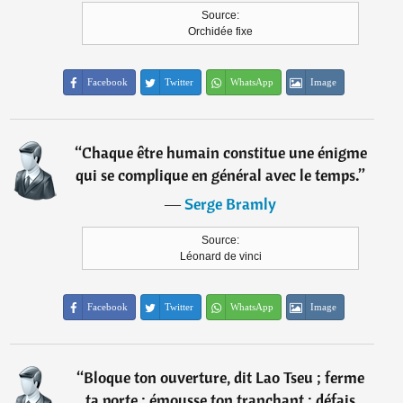
Source:
Orchidée fixe
Facebook
Twitter
WhatsApp
Image
“
Chaque être humain constitue une énigme
qui se complique en général avec le temps.
”
―
Serge Bramly
Source:
Léonard de vinci
Facebook
Twitter
WhatsApp
Image
“
Bloque ton ouverture, dit Lao Tseu ; ferme
ta porte ; émousse ton tranchant ; défais