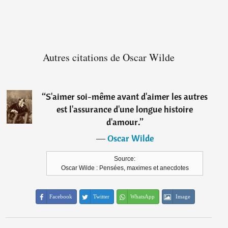
Autres citations de Oscar Wilde
“
S'aimer soi-même avant d'aimer les autres
est l'assurance d'une longue histoire
d'amour.
”
―
Oscar Wilde
Source:
Oscar Wilde : Pensées, maximes et anecdotes
Facebook
Twitter
WhatsApp
Image