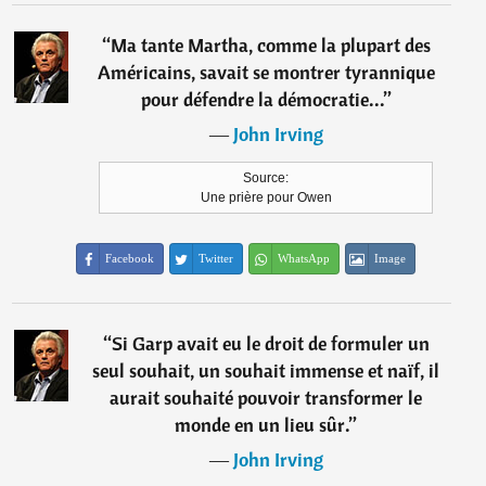
“
Ma tante Martha, comme la plupart des
Américains, savait se montrer tyrannique
pour défendre la démocratie...
”
―
John Irving
Source:
Une prière pour Owen
Facebook
Twitter
WhatsApp
Image
“
Si Garp avait eu le droit de formuler un
seul souhait, un souhait immense et naïf, il
aurait souhaité pouvoir transformer le
monde en un lieu sûr.
”
―
John Irving