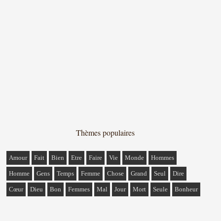
Thèmes populaires
Amour
Fait
Bien
Etre
Faire
Vie
Monde
Hommes
Homme
Gens
Temps
Femme
Chose
Grand
Seul
Dire
Cœur
Dieu
Bon
Femmes
Mal
Jour
Mort
Seule
Bonheur