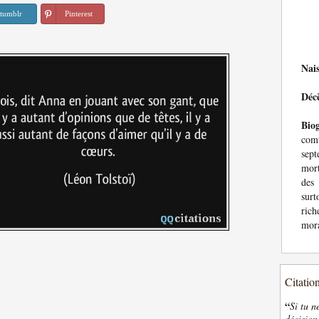
tumblr
Pinterest
Nai
Déc
Bio
com
sept
mor
des 
surt
rich
mora
Citatio
“
Si tu n
décision