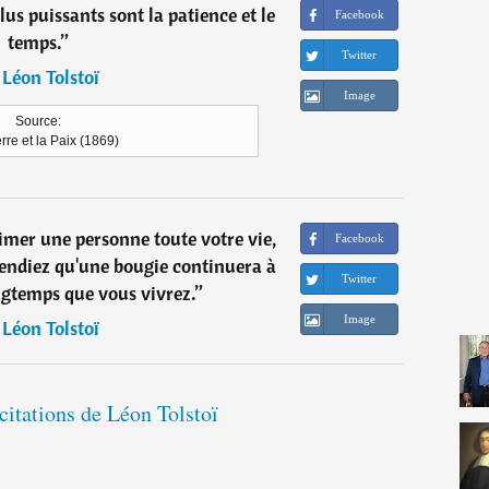
lus puissants sont la patience et le
Facebook
temps.
”
Twitter
―
Léon Tolstoï
Image
Source:
re et la Paix (1869)
imer une personne toute votre vie,
Facebook
tendiez qu'une bougie continuera à
Twitter
ngtemps que vous vivrez.
”
Image
―
Léon Tolstoï
 citations de Léon Tolstoï