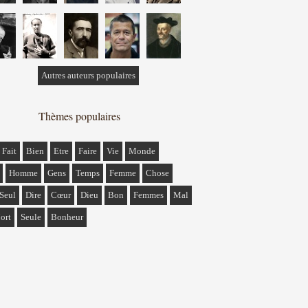
Autres auteurs populaires
Thèmes populaires
Fait
Bien
Etre
Faire
Vie
Monde
Homme
Gens
Temps
Femme
Chose
Seul
Dire
Cœur
Dieu
Bon
Femmes
Mal
ort
Seule
Bonheur