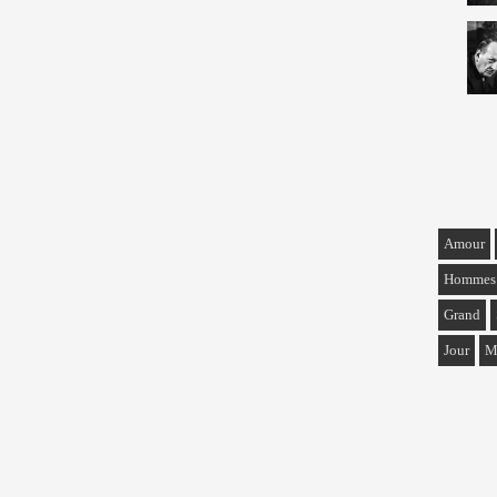
Amour
Hommes
Grand
Jour
M