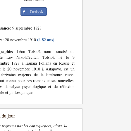
Facebook
ssance:
9 septembre 1828
ès:
(à 82 ans)
20 novembre 1910
graphie:
Léon Tolstoï, nom francisé du
te Lev Nikolaïevitch Tolstoï, né le 9
embre 1828 à Iasnaïa Poliana en Russie et
t le 20 novembre 1910 à Astapovo, est un
écrivains majeurs de la littérature russe,
out connu pour ses romans et ses nouvelles,
es d'analyse psychologique et de réflexion
le et philosophique.
n du jour
e regrettes pas les conséquences, alors, la
”
 que tu as prise était la bonne.