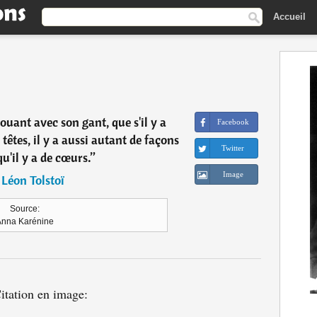
Accueil
jouant avec son gant, que s'il y a
Facebook
têtes, il y a aussi autant de façons
Twitter
u'il y a de cœurs.
”
Image
―
Léon Tolstoï
Source:
Anna Karénine
itation en image: