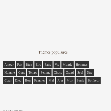
Thèmes populaires
Amour
Fait
Bien
Etre
Faire
Vie
Monde
Hommes
Homme
Gens
Temps
Femme
Chose
Grand
Seul
Dire
Cœur
Dieu
Bon
Femmes
Mal
Jour
Mort
Seule
Bonheur