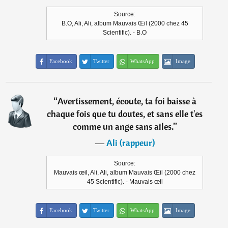
Source:
B.O, Ali, Ali, album Mauvais Œil (2000 chez 45
Scientific). - B.O
Facebook
Twitter
WhatsApp
Image
“
Avertissement, écoute, ta foi baisse à
chaque fois que tu doutes, et sans elle t'es
comme un ange sans ailes.
”
―
Ali (rappeur)
Source:
Mauvais œil, Ali, Ali, album Mauvais Œil (2000 chez
45 Scientific). - Mauvais œil
Facebook
Twitter
WhatsApp
Image