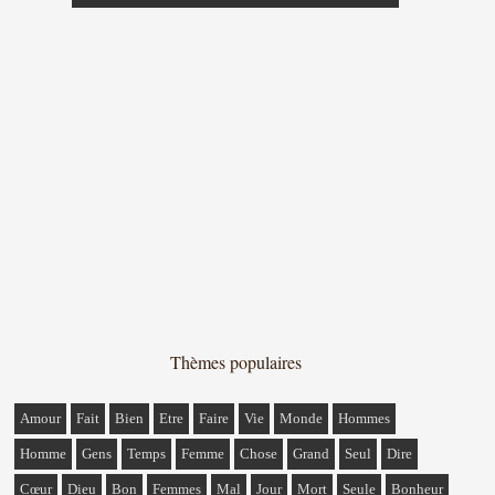
Thèmes populaires
Amour
Fait
Bien
Etre
Faire
Vie
Monde
Hommes
Homme
Gens
Temps
Femme
Chose
Grand
Seul
Dire
Cœur
Dieu
Bon
Femmes
Mal
Jour
Mort
Seule
Bonheur