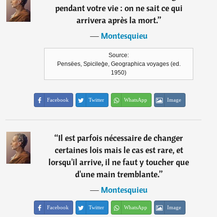
pendant votre vie : on ne sait ce qui
arrivera après la mort.
”
―
Montesquieu
Source:
Pensëes, Spicileg̀e, Geographica voyages (ed.
1950)
Facebook
Twitter
WhatsApp
Image
“
Il est parfois nécessaire de changer
certaines lois mais le cas est rare, et
lorsqu'il arrive, il ne faut y toucher que
d'une main tremblante.
”
―
Montesquieu
Facebook
Twitter
WhatsApp
Image