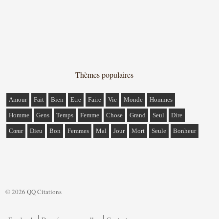
Thèmes populaires
Amour
Fait
Bien
Etre
Faire
Vie
Monde
Hommes
Homme
Gens
Temps
Femme
Chose
Grand
Seul
Dire
Cœur
Dieu
Bon
Femmes
Mal
Jour
Mort
Seule
Bonheur
© 2026 QQ Citations