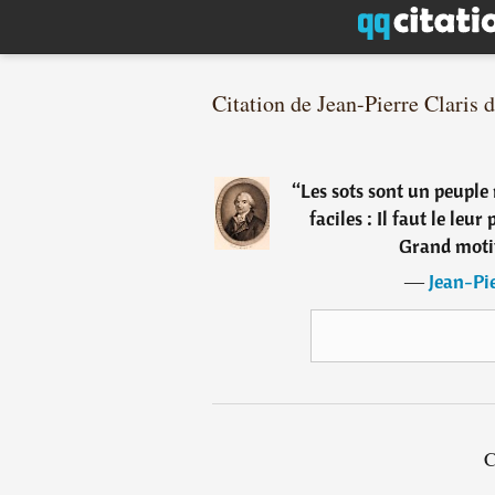
Citation de Jean-Pierre Claris 
“
Les sots sont un peupl
faciles : Il faut le leu
Grand motif
―
Jean-Pie
C