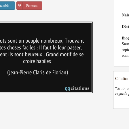
tumblr
Pinterest
Nai
Déc
Bio
Sau
sep
roma
Citatio
“
Si un a
regarde 