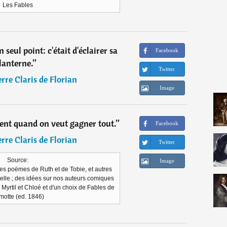
Les Fables
n seul point: c'était d'éclairer sa
Facebook
lanterne.
”
Twitter
rre Claris de Florian
Image
ient quand on veut gagner tout.
”
Facebook
rre Claris de Florian
Twitter
Source:
Image
des poëmes de Ruth et de Tobie, et autres
telle ; des idées sur nos auteurs comiques
de Myrtil et Chloé et d'un choix de Fables de
motte (ed. 1846)