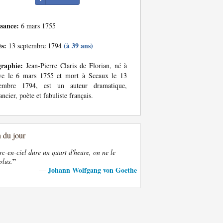
ssance:
6 mars 1755
ès:
(à 39 ans)
13 septembre 1794
graphie:
Jean-Pierre Claris de Florian, né à
ve le 6 mars 1755 et mort à Sceaux le 13
tembre 1794, est un auteur dramatique,
ncier, poète et fabuliste français.
n du jour
rc-en-ciel dure un quart d'heure, on ne le
”
plus.
Johann Wolfgang von Goethe
—