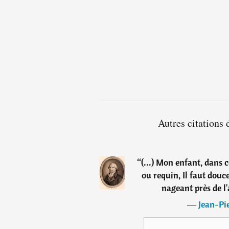
Autres citations 
“
(...) Mon enfant, dans 
ou requin, Il faut dou
nageant près de l'
―
Jean-Pie