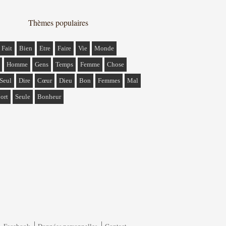
Thèmes populaires
Fait
Bien
Etre
Faire
Vie
Monde
Homme
Gens
Temps
Femme
Chose
Seul
Dire
Cœur
Dieu
Bon
Femmes
Mal
ort
Seule
Bonheur