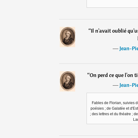
“
Il n'avait oublié qu'u
―
Jean-Pie
“
On perd ce que l'on t
―
Jean-Pie
Fables de Florian, suivies 
poésies ; de Galatée et d'Es
; des lettres et du théatre ; 
La