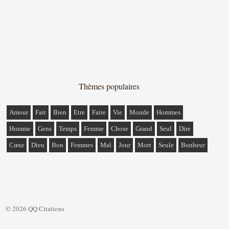
Thèmes populaires
Amour
Fait
Bien
Etre
Faire
Vie
Monde
Hommes
Homme
Gens
Temps
Femme
Chose
Grand
Seul
Dire
Cœur
Dieu
Bon
Femmes
Mal
Jour
Mort
Seule
Bonheur
© 2026 QQ Citations