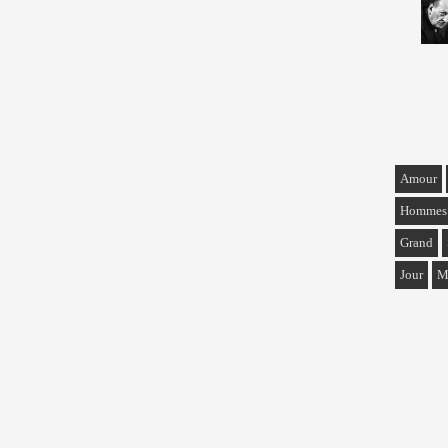
Amour
Hommes
Grand
Jour
M