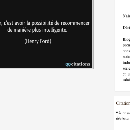
Nai
Déc
Bio
prem
con
not
indu
séri
et 
sala
Citatio
“
Si tu n
décision