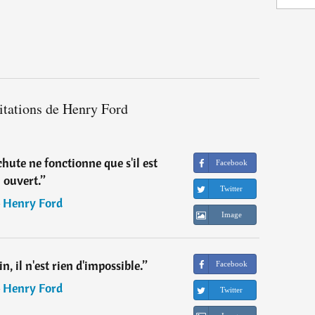
itations de Henry Ford
achute ne fonctionne que s'il est
Facebook
ouvert.
”
Twitter
―
Henry Ford
Image
in, il n'est rien d'impossible.
”
Facebook
―
Henry Ford
Twitter