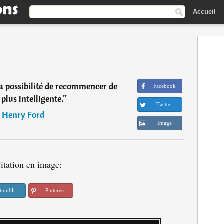
Accueil
la possibilité de recommencer de
Facebook
plus intelligente.
”
Twitter
―
Henry Ford
Image
itation en image:
tumblr
Pinterest