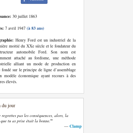
ssance:
30 juillet 1863
ès:
(à 83 ans)
7 avril 1947
graphie:
Henry Ford est un industriel de la
ière moitié du XXe siècle et le fondateur du
structeur automobile Ford. Son nom est
amment attaché au fordisme, une méthode
strielle alliant un mode de production en
e fondé sur le principe de ligne d’assemblage
un modèle économique ayant recours à des
ires élevés.
n du jour
e regrettes pas les conséquences, alors, la
”
 que tu as prise était la bonne.
Clamp
—