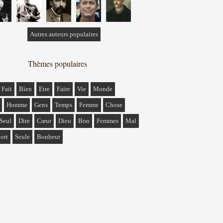
Autres auteurs populaires
Thèmes populaires
Fait
Bien
Etre
Faire
Vie
Monde
Homme
Gens
Temps
Femme
Chose
Seul
Dire
Cœur
Dieu
Bon
Femmes
Mal
ort
Seule
Bonheur