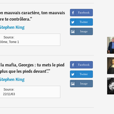
ton mauvais caractère, ton mauvais
Facebook
re te contrôlera.
”
Twitter
Stephen King
Image
Source:
Dôme, Tome 1
r la mafia, Georges : tu mets le pied
Facebook
plus que les pieds devant".
”
Twitter
Stephen King
Image
Source:
22/11/63