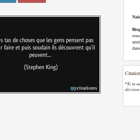
Nai
Bio
sou
amér
dans
Citatio
“
Si tu n
décision