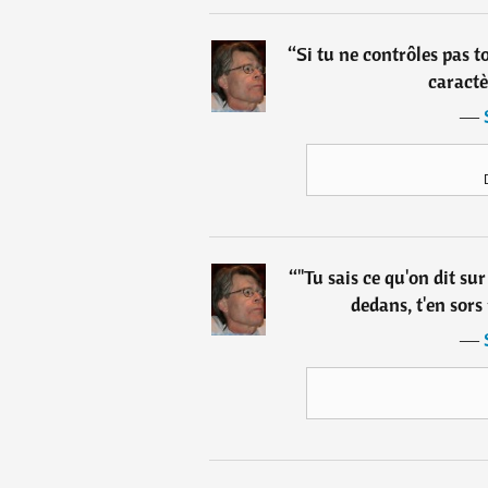
“
Si tu ne contrôles pas 
caractè
―
“
"Tu sais ce qu'on dit su
dedans, t'en sors 
―