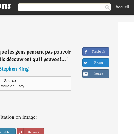
Accueil
 que les gens pensent pas pouvoir
Facebook
ils découvrent qu'il peuvent...
”
Twitter
Stephen King
Image
Source:
istoire de Lisey
itation en image:
tumblr
Pinterest