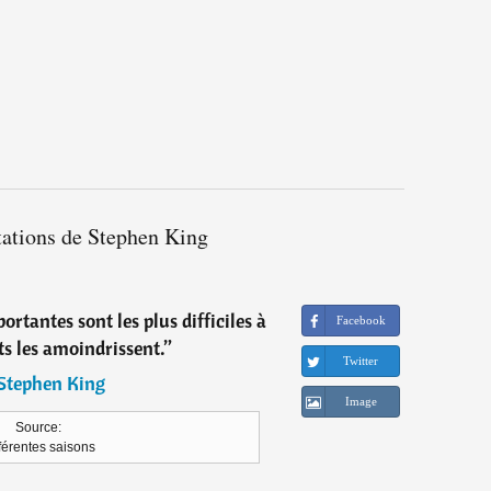
tations de Stephen King
ortantes sont les plus difficiles à
Facebook
ts les amoindrissent.
”
Twitter
Stephen King
Image
Source:
férentes saisons