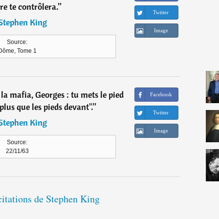
re te contrôlera.
”
Twitter
Stephen King
Image
Source:
Dôme, Tome 1
r la mafia, Georges : tu mets le pied
Facebook
plus que les pieds devant".
”
Twitter
Stephen King
Image
Source:
22/11/63
citations de Stephen King