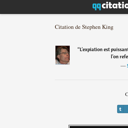
Citation de Stephen King
“
L'expiation est puissant
l'on ref
―
C