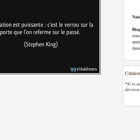
Nai
Bio
sou
amér
dans
Citatio
“
Si tu n
décision