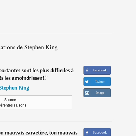
tations de Stephen King
ortantes sont les plus difficiles à
Facebook
ts les amoindrissent.
”
Twitter
Stephen King
Image
Source:
férentes saisons
ton mauvais caractère, ton mauvais
Facebook