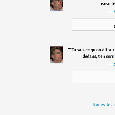
caractè
―
“
"Tu sais ce qu'on dit su
dedans, t'en sors 
―
Toutes les 