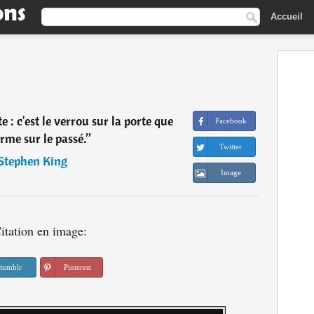
Accueil
e : c'est le verrou sur la porte que
Facebook
erme sur le passé.
”
Twitter
Stephen King
Image
itation en image:
tumblr
Pinterest