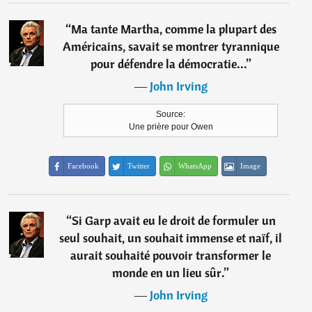
“
Ma tante Martha, comme la plupart des
Américains, savait se montrer tyrannique
pour défendre la démocratie...
”
―
John Irving
Source:
Une prière pour Owen
Facebook
Twitter
WhatsApp
Image
“
Si Garp avait eu le droit de formuler un
seul souhait, un souhait immense et naïf, il
aurait souhaité pouvoir transformer le
monde en un lieu sûr.
”
―
John Irving