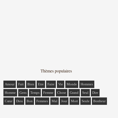
Thèmes populaires
Amour
Fait
Bien
Etre
Faire
Vie
Monde
Hommes
Homme
Gens
Temps
Femme
Chose
Grand
Seul
Dire
Cœur
Dieu
Bon
Femmes
Mal
Jour
Mort
Seule
Bonheur