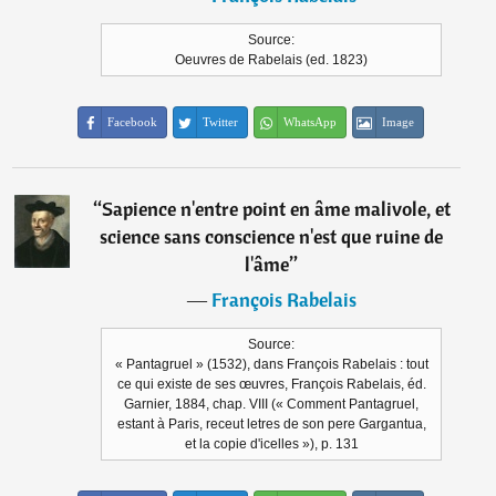
Source:
Oeuvres de Rabelais (ed. 1823)
Facebook
Twitter
WhatsApp
Image
“
Sapience n'entre point en âme malivole, et
science sans conscience n'est que ruine de
l'âme
”
―
François Rabelais
Source:
« Pantagruel » (1532), dans François Rabelais : tout
ce qui existe de ses œuvres, François Rabelais, éd.
Garnier, 1884, chap. VIII (« Comment Pantagruel,
estant à Paris, receut letres de son pere Gargantua,
et la copie d'icelles »), p. 131