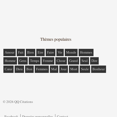
Thèmes populaires
Amour
Fait
Bien
Etre
Faire
Vie
Monde
Hommes
Homme
Gens
Temps
Femme
Chose
Grand
Seul
Dire
Cœur
Dieu
Bon
Femmes
Mal
Jour
Mort
Seule
Bonheur
© 2026 QQ Citations
Facebook
Données personnelles
Contact