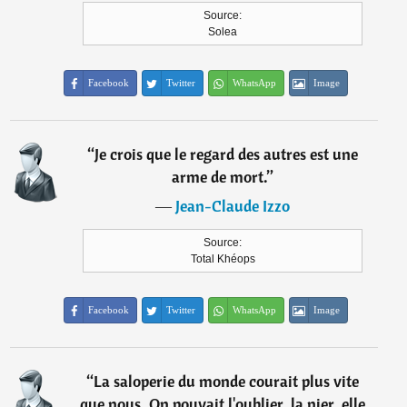
Source:
Solea
Facebook
Twitter
WhatsApp
Image
“
Je crois que le regard des autres est une
arme de mort.
”
―
Jean-Claude Izzo
Source:
Total Khéops
Facebook
Twitter
WhatsApp
Image
“
La saloperie du monde courait plus vite
que nous. On pouvait l'oublier, la nier, elle