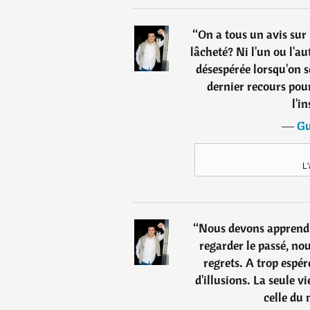
“
On a tous un avis sur 
lâcheté? Ni l'un ou l'au
désespérée lorsqu'on 
dernier recours pour
l'i
―
Gu
L'
“
Nous devons apprendre
regarder le passé, no
regrets. A trop espé
d'illusions. La seule v
celle du