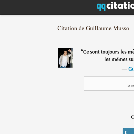
Citation de Guillaume Musso
“
Ce sont toujours les mê
les mêmes sur
―
Gu
Je r
C