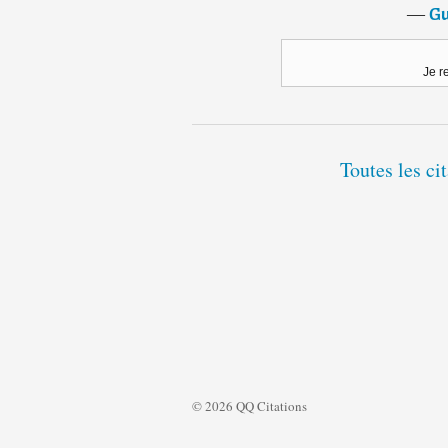
―
Gu
Je r
Toutes les c
© 2026 QQ Citations