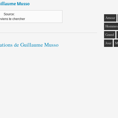
illaume Musso
Source:
Amour
eviens te chercher
Hommes
Grand
Jour
M
itations de Guillaume Musso