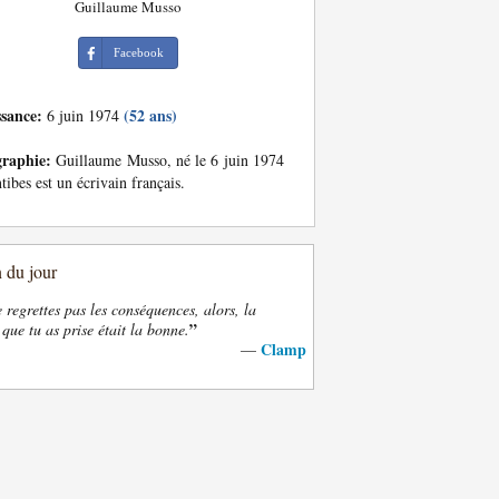
Guillaume Musso
Facebook
ssance:
(52 ans)
6 juin 1974
graphie:
Guillaume Musso, né le 6 juin 1974
tibes est un écrivain français.
n du jour
e regrettes pas les conséquences, alors, la
”
 que tu as prise était la bonne.
Clamp
—