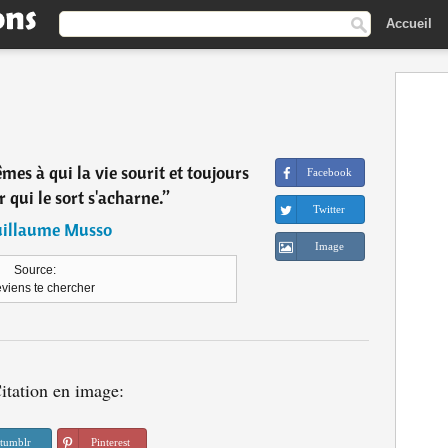
Accueil
mes à qui la vie sourit et toujours
Facebook
 qui le sort s'acharne.
”
Twitter
illaume Musso
Image
Source:
eviens te chercher
itation en image:
tumblr
Pinterest