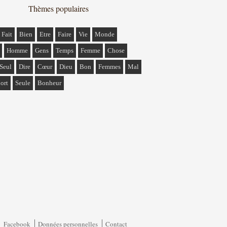
Thèmes populaires
Fait
Bien
Etre
Faire
Vie
Monde
Homme
Gens
Temps
Femme
Chose
Seul
Dire
Cœur
Dieu
Bon
Femmes
Mal
ort
Seule
Bonheur
Facebook
Données personnelles
Contact