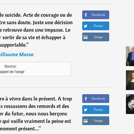
le suicide. Acte de courage ou de
Facebook
tre sans doute. Juste une décision
Twitter
se retrouve dans une impasse. Le
 sortir de sa vie et échapper à
Image
nsupportable.
”
illaume Musso
Source:
appel de l'ange
 à vivre dans le présent. A trop
Facebook
us ressassons des remords et des
Twitter
rer du futur, nous nous berçons
ie qui vaille vraiment la peine est
Image
 moment présent...
”