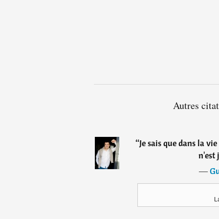
Autres cit
“
Je sais que dans la vie
n'est
―
Gu
La