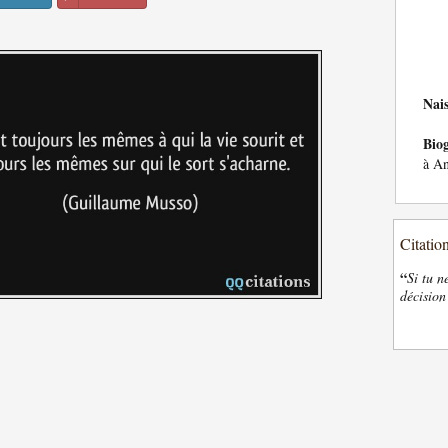
Nai
Bio
à An
Citatio
“
Si tu n
décision