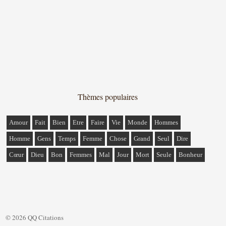
Thèmes populaires
Amour
Fait
Bien
Etre
Faire
Vie
Monde
Hommes
Homme
Gens
Temps
Femme
Chose
Grand
Seul
Dire
Cœur
Dieu
Bon
Femmes
Mal
Jour
Mort
Seule
Bonheur
© 2026 QQ Citations