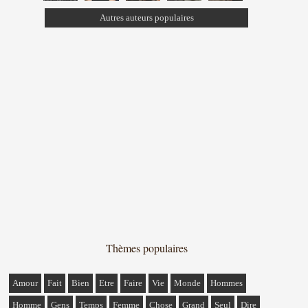
Autres auteurs populaires
Thèmes populaires
Amour
Fait
Bien
Etre
Faire
Vie
Monde
Hommes
Homme
Gens
Temps
Femme
Chose
Grand
Seul
Dire