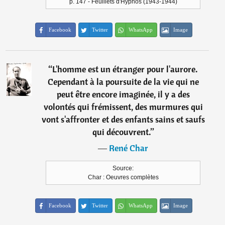
p. 147 - Feuillets d'Hypnos (1943-1944)
Facebook
Twitter
WhatsApp
Image
“
L'homme est un étranger pour l'aurore.
Cependant à la poursuite de la vie qui ne
peut être encore imaginée, il y a des
volontés qui frémissent, des murmures qui
vont s'affronter et des enfants sains et saufs
qui découvrent.
”
―
René Char
Source:
Char : Oeuvres complètes
Facebook
Twitter
WhatsApp
Image