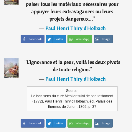
puiser tous les matériaux nécessaires pour
appuyer leurs extravagances ou leurs
projets dangereux...
”
―
Paul Henri Thiry d'Holbach
Facebook
Twitter
WhatsApp
Image
“
L'ignorance et la peur, voilà les deux pivots
de toute religion.
”
―
Paul Henri Thiry d'Holbach
Source:
Le bon sens du curé Meslier suivi de son testament
(1772), Paul Henri Thiry d'Holbach, éd. Palais des
thermes de Julien, 1802, p. 37
Facebook
Twitter
WhatsApp
Image