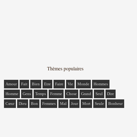
Thèmes populaires
Amour
Fait
Bien
Etre
Faire
Vie
Monde
Hommes
Homme
Gens
Temps
Femme
Chose
Grand
Seul
Dire
Cœur
Dieu
Bon
Femmes
Mal
Jour
Mort
Seule
Bonheur