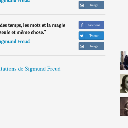
igmund Freud
Image
s temps, les mots et la magie
Facebook
 seule et même chose.
”
Twitter
igmund Freud
Image
citations de Sigmund Freud