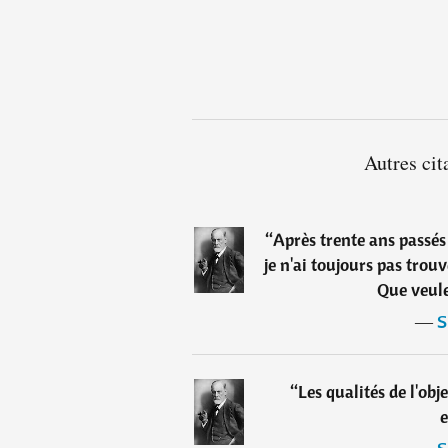
Autres ci
“
Après trente ans passés
je n'ai toujours pas trou
Que veule
―
S
“
Les qualités de l'ob
e