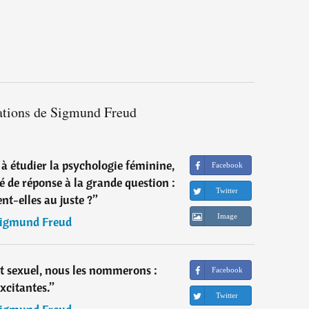
tations de Sigmund Freud
 à étudier la psychologie féminine,
Facebook
vé de réponse à la grande question :
Twitter
nt-elles au juste ?
”
Image
igmund Freud
jet sexuel, nous les nommerons :
Facebook
xcitantes.
”
Twitter