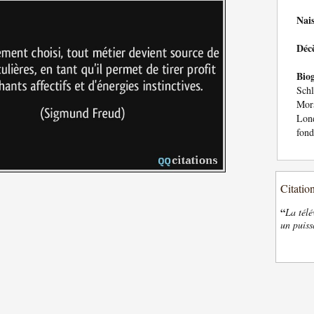
Nai
Déc
Bio
Sch
Mor
Lond
fond
Citatio
“
La télé
un puiss