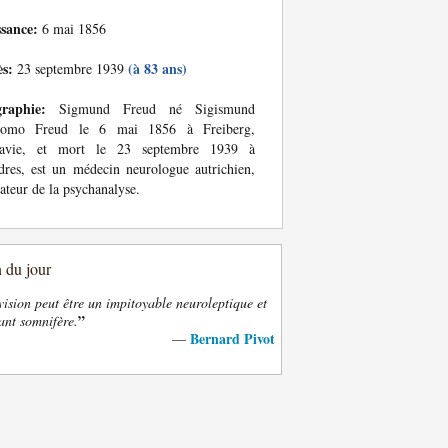
ssance:
6 mai 1856
ès:
(à 83 ans)
23 septembre 1939
graphie:
Sigmund Freud né Sigismund
lomo Freud le 6 mai 1856 à Freiberg,
avie, et mort le 23 septembre 1939 à
res, est un médecin neurologue autrichien,
ateur de la psychanalyse.
n du jour
vision peut être un impitoyable neuroleptique et
”
ant somnifère.
Bernard Pivot
—