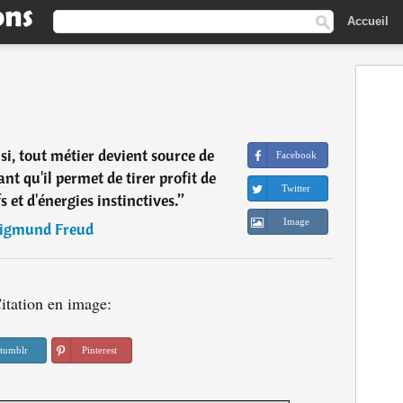
Accueil
isi, tout métier devient source de
Facebook
tant qu'il permet de tirer profit de
Twitter
 et d'énergies instinctives.
”
Image
igmund Freud
itation en image:
tumblr
Pinterest