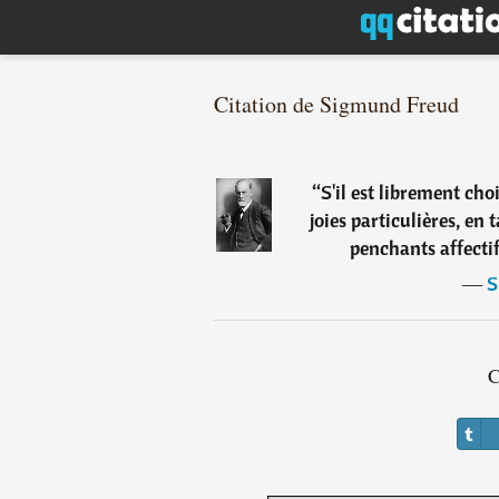
Citation de Sigmund Freud
“
S'il est librement cho
joies particulières, en 
penchants affectifs
―
S
C