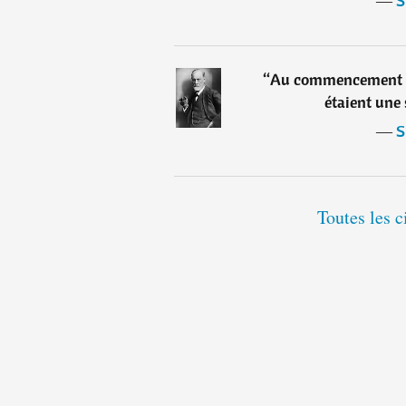
―
S
“
Au commencement de
étaient une
―
S
Toutes les 