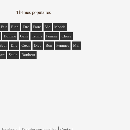
Thèmes populaires
Fait
Bien
Etre
Faire
Vie
Monde
Homme
Gens
Temps
Femme
Chose
Seul
Dire
Cœur
Dieu
Bon
Femmes
Mal
ort
Seule
Bonheur
Facebook
Données personnelles
Contact