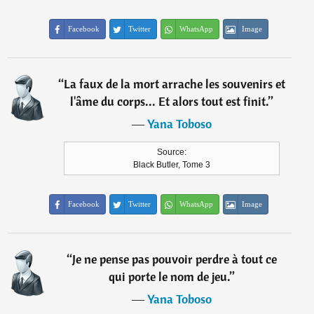
Facebook
Twitter
WhatsApp
Image
“
La faux de la mort arrache les souvenirs et
l'âme du corps... Et alors tout est finit.
”
―
Yana Toboso
Source:
Black Butler, Tome 3
Facebook
Twitter
WhatsApp
Image
“
Je ne pense pas pouvoir perdre à tout ce
qui porte le nom de jeu.
”
―
Yana Toboso