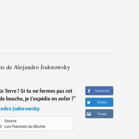
ons de Alejandro Jodorowsky
te Terre ! Si tu ne fermes pas cet
Facebook
de bouche, je t'expédie en enfer !
”
Twitter
andro Jodorowsky
Image
Source:
3 : Les Flammes du Bûcher