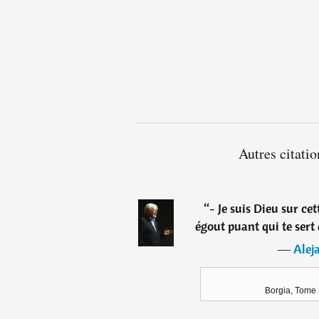
Autres citati
“
- Je suis Dieu sur cet
égout puant qui te sert 
―
Alej
Borgia, Tome 