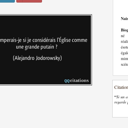
Nai
Bio
né 
réal
ésot
égal
mime
scén
Citatio
“
Si un a
regarde 