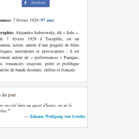
Facebook
ssance:
(97 ans)
7 février 1929
graphie:
Alejandro Jodorowsky, dit « Jodo »,
le 7 février 1929 à Tocopilla, est un
isateur, acteur, auteur d’une poignée de films
ériques, surréalistes et provocateurs ; il est
ement auteur de « performances » Panique,
, romancier, essayiste, poète et prolifique
ariste de bande dessinée, chilien et français.
n du jour
rc-en-ciel dure un quart d'heure, on ne le
”
plus.
Johann Wolfgang von Goethe
—