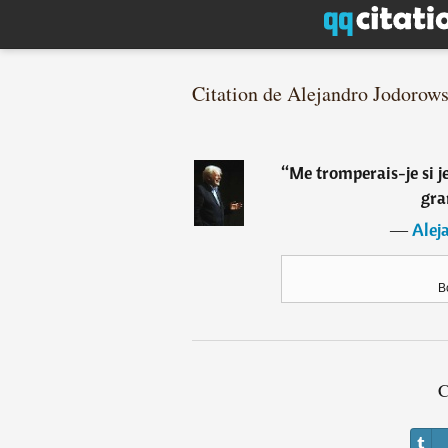
Citation de Alejandro Jodorow
“
Me tromperais-je si j
gra
―
Alej
B
C