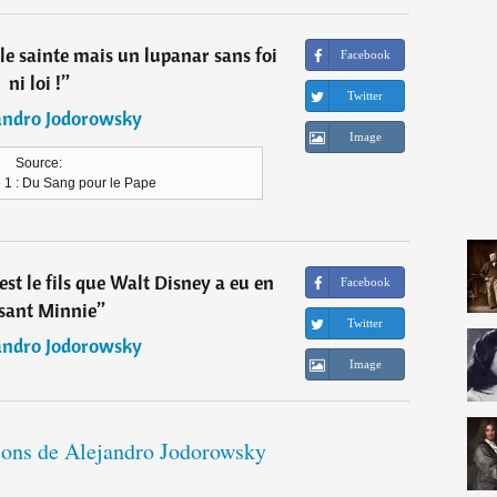
le sainte mais un lupanar sans foi
Facebook
ni loi !
”
Twitter
andro Jodorowsky
Image
Source:
 1 : Du Sang pour le Pape
est le fils que Walt Disney a eu en
Facebook
sant Minnie
”
Twitter
andro Jodorowsky
Image
tions de Alejandro Jodorowsky