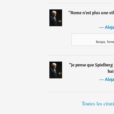
“
Rome n'est plus une vil
―
Alej
Borgia, Tome
“
Je pense que Spielberg 
bai
―
Alej
Toutes les cita