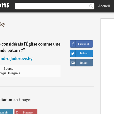
Accueil
sky
e considérais l'Église comme une
Facebook
nde putain ?
”
Twitter
andro Jodorowsky
Image
Source:
orgia, Intégrale
itation en image:
tumblr
Pinterest