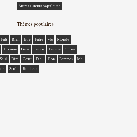
Autres auteurs populaires
Thèmes populaires
Fait
Bien
Etre
Faire
Vie
Monde
Homme
Gens
Temps
Femme
Chose
Seul
Dire
Cœur
Dieu
Bon
Femmes
Mal
ort
Seule
Bonheur