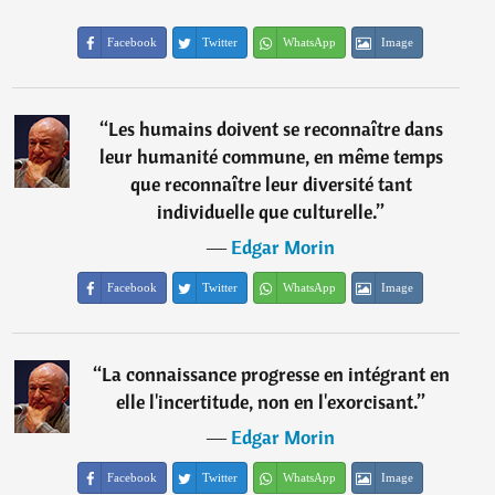
Facebook
Twitter
WhatsApp
Image
“
Les humains doivent se reconnaître dans
leur humanité commune, en même temps
que reconnaître leur diversité tant
individuelle que culturelle.
”
―
Edgar Morin
Facebook
Twitter
WhatsApp
Image
“
La connaissance progresse en intégrant en
elle l'incertitude, non en l'exorcisant.
”
―
Edgar Morin
Facebook
Twitter
WhatsApp
Image