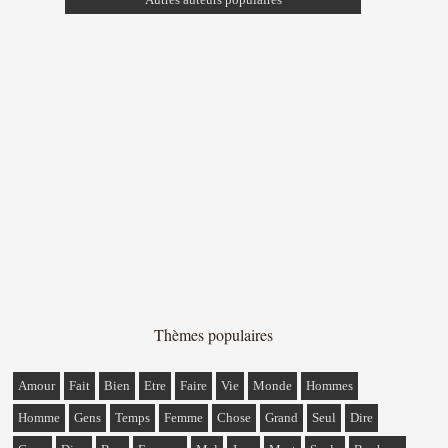
Thèmes populaires
Amour
Fait
Bien
Etre
Faire
Vie
Monde
Hommes
Homme
Gens
Temps
Femme
Chose
Grand
Seul
Dire