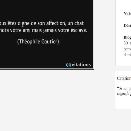
Nai
Déc
Bio
30 a
octo
d'ar
Citatio
“
Si un a
regarde 