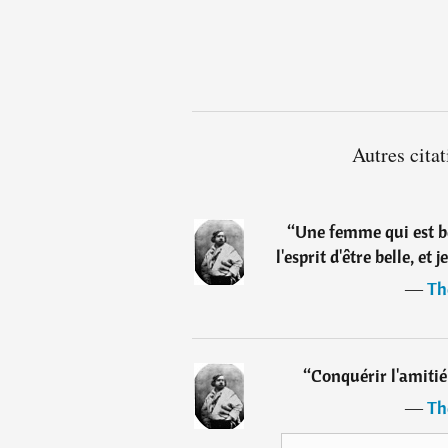
Autres cita
“
Une femme qui est bel
l'esprit d'être belle, et 
―
Th
“
Conquérir l'amitié 
―
Th