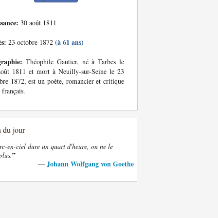
ssance:
30 août 1811
ès:
(à 61 ans)
23 octobre 1872
graphie:
Théophile Gautier, né à Tarbes le
oût 1811 et mort à Neuilly-sur-Seine le 23
bre 1872, est un poète, romancier et critique
t français.
n du jour
rc-en-ciel dure un quart d'heure, on ne le
”
plus.
Johann Wolfgang von Goethe
—