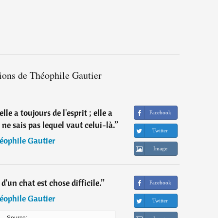
tions de Théophile Gautier
le a toujours de l'esprit ; elle a
Facebook
je ne sais pas lequel vaut celui-là.
”
Twitter
éophile Gautier
Image
d'un chat est chose difficile.
”
Facebook
éophile Gautier
Twitter