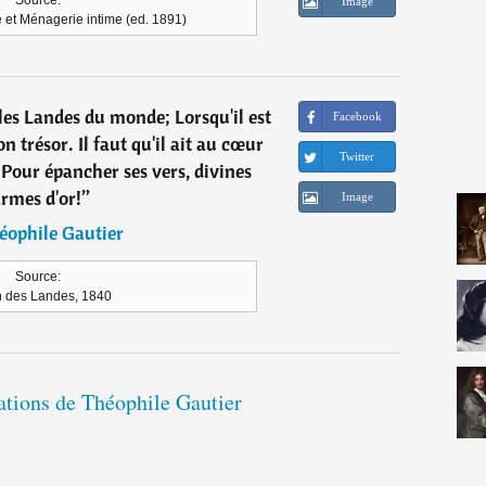
Source:
Image
e et Ménagerie intime (ed. 1891)
 les Landes du monde; Lorsqu'il est
Facebook
on trésor. Il faut qu'il ait au cœur
Twitter
 Pour épancher ses vers, divines
armes d'or!
”
Image
éophile Gautier
Source:
n des Landes, 1840
tations de Théophile Gautier