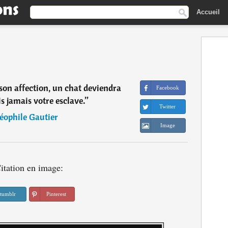
Accueil
 son affection, un chat deviendra
Facebook
s jamais votre esclave.
”
Twitter
éophile Gautier
Image
itation en image:
tumblr
Pinterest