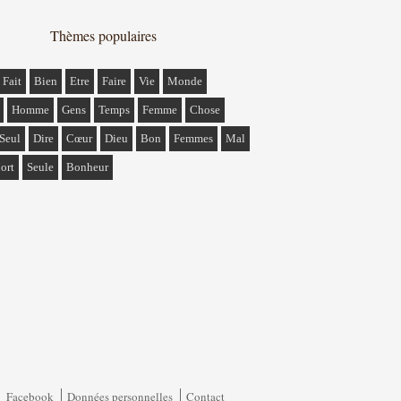
Thèmes populaires
Fait
Bien
Etre
Faire
Vie
Monde
Homme
Gens
Temps
Femme
Chose
Seul
Dire
Cœur
Dieu
Bon
Femmes
Mal
ort
Seule
Bonheur
Facebook
Données personnelles
Contact