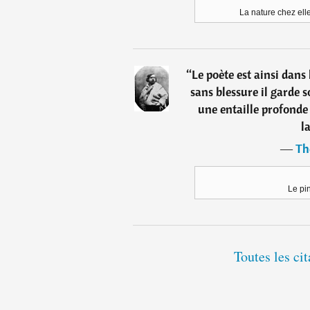
La nature chez ell
“
Le poète est ainsi dans
sans blessure il garde s
une entaille profonde
l
―
Th
Le pi
Toutes les ci