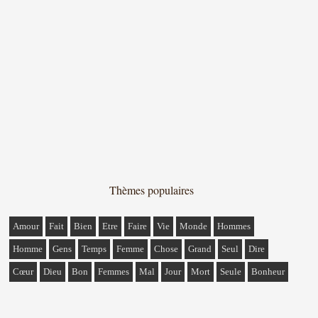
Thèmes populaires
Amour
Fait
Bien
Etre
Faire
Vie
Monde
Hommes
Homme
Gens
Temps
Femme
Chose
Grand
Seul
Dire
Cœur
Dieu
Bon
Femmes
Mal
Jour
Mort
Seule
Bonheur