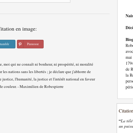
Nai
Déc
itation en image:
Bio
tumblr
Pinterest
Robe
avoc
mai 
1794
de R
la R
per
péri
Citatio
“
La télé
un puiss