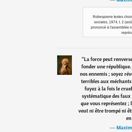
Robespierre textes chois
sociales, 1974, t. 2 (aoû
prononcé à l'assemblée n
représ
“
La force peut renverse
fonder une république.
nos ennemis ; soyez révo
terribles aux méchants
fuyez à la fois le cru
systématique des faux 
que vous représentez ; l
veut ni être trompé ni êt
en
―
Maximi