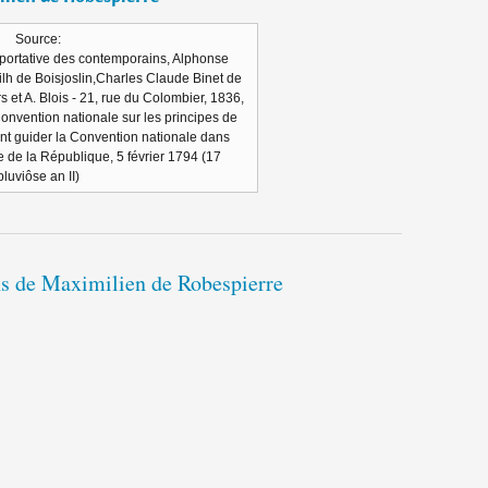
Source:
 portative des contemporains, Alphonse
lh de Boisjoslin,Charles Claude Binet de
s et A. Blois - 21, rue du Colombier, 1836,
 Convention nationale sur les principes de
ent guider la Convention nationale dans
re de la République, 5 février 1794 (17
pluviôse an II)
ons de Maximilien de Robespierre