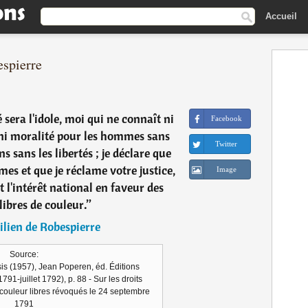
Accueil
espierre
 sera l'idole, moi qui ne connaît ni
Facebook
 ni moralité pour les hommes sans
Twitter
ns sans les libertés ; je déclare que
mes et que je réclame votre justice,
Image
et l'intérêt national en faveur des
ibres de couleur.
”
lien de Robespierre
Source:
is (1957), Jean Poperen, éd. Éditions
 1791-juillet 1792), p. 88 - Sur les droits
couleur libres révoqués le 24 septembre
1791