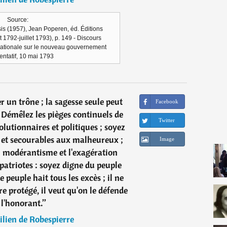
Source:
is (1957), Jean Poperen, éd. Éditions
t 1792-juillet 1793), p. 149 - Discours
ationale sur le nouveau gouvernement
entatif, 10 mai 1793
r un trône ; la sagesse seule peut
Facebook
 Démêlez les pièges continuels de
Twitter
lutionnaires et politiques ; soyez
 et secourables aux malheureux ;
Image
el modérantisme et l'exagération
patriotes : soyez digne du peuple
e peuple hait tous les excès ; il ne
re protégé, il veut qu'on le défende
 l'honorant.
”
lien de Robespierre