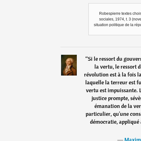
Robespierre textes chois
sociales, 1974, t. 3 (nov
situation politique de la r
“
Si le ressort du gouve
la vertu, le ressor
révolution est à la fois l
laquelle la terreur est f
vertu est impuissante. L
justice prompte, sévèr
émanation de la vert
particulier, qu'une con
démocratie, appliqué 
―
Maximi