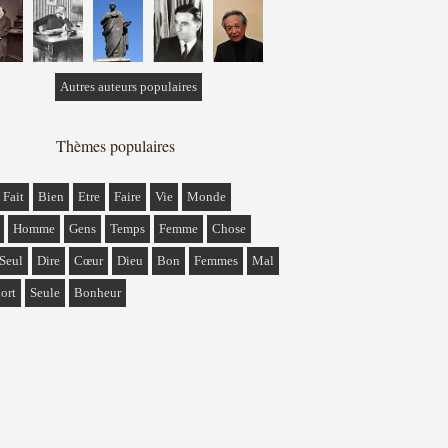
Autres auteurs populaires
Thèmes populaires
Fait
Bien
Etre
Faire
Vie
Monde
Homme
Gens
Temps
Femme
Chose
Seul
Dire
Cœur
Dieu
Bon
Femmes
Mal
ort
Seule
Bonheur