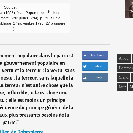
Source:
is (1958), Jean Poperen, éd. Éditions
embre 1793-juillet 1794), p. 79 - Sur la
épublique, 17 novembre 1793 (27 brumaire
an II)
rnement populaire dans la paix est
Facebook
Amour
t du gouvernement populaire en
Twitter
Hommes
a vertu et la terreur : la vertu, sans
uneste ; la terreur, sans laquelle la
Grand
Image
a terreur n'est autre chose que la
Jour
M
e, inflexible ; elle est donc une
u ; elle est moins un principe
séquence du principe général de la
aux plus pressants besoins de la
patrie.
”
lien de Robespierre