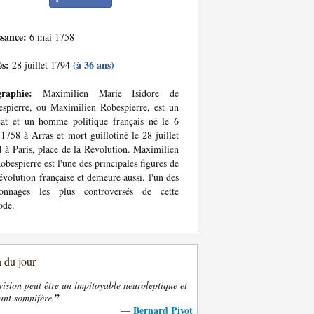
ssance:
6 mai 1758
ès:
(à 36 ans)
28 juillet 1794
graphie:
Maximilien Marie Isidore de
spierre, ou Maximilien Robespierre, est un
at et un homme politique français né le 6
1758 à Arras et mort guillotiné le 28 juillet
 à Paris, place de la Révolution. Maximilien
obespierre est l'une des principales figures de
évolution française et demeure aussi, l'un des
sonnages les plus controversés de cette
ode.
n du jour
vision peut être un impitoyable neuroleptique et
”
ant somnifère.
Bernard Pivot
—