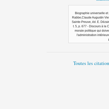
Biographie universelle et
Rabbe,Claude Augustin Viei
Sainte-Preuve, éd. E. Dézair
t. 5, p. 677 - Discours à la
morale politique qui doiv
l'administration intérieu
Toutes les citati