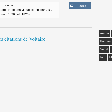
Source:
Image
ire: Table analytique, comp. par J.B.J.
nac. 1826 (ed. 1826)
Amour
es citations de Voltaire
Hommes
Grand
Jour
M