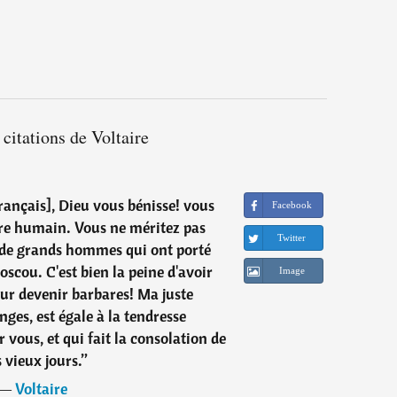
 citations de Voltaire
rançais], Dieu vous bénisse! vous
Facebook
nre humain. Vous ne méritez pas
Twitter
 de grands hommes qui ont porté
scou. C'est bien la peine d'avoir
Image
ur devenir barbares! Ma juste
ges, est égale à la tendresse
 vous, et qui fait la consolation de
 vieux jours.
”
―
Voltaire