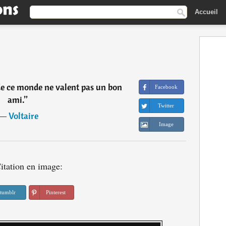
Accueil
de ce monde ne valent pas un bon
Facebook
ami.
”
Twitter
―
Voltaire
Image
itation en image:
tumblr
Pinterest