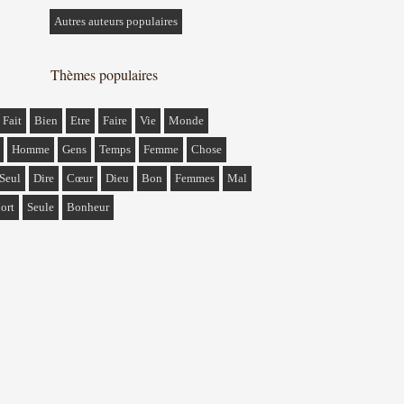
Autres auteurs populaires
Thèmes populaires
Fait
Bien
Etre
Faire
Vie
Monde
Homme
Gens
Temps
Femme
Chose
Seul
Dire
Cœur
Dieu
Bon
Femmes
Mal
ort
Seule
Bonheur