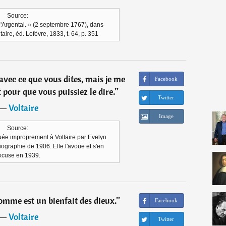
Source:
'Argental. » (2 septembre 1767), dans
aire, éd. Lefèvre, 1833, t. 64, p. 351
 avec ce que vous dites, mais je me
Facebook
 pour que vous puissiez le dire.
”
Twitter
―
Voltaire
Image
Source:
buée improprement à Voltaire par Evelyn
ographie de 1906. Elle l'avoue et s'en
xcuse en 1939.
omme est un bienfait des dieux.
”
Facebook
―
Voltaire
Twitter