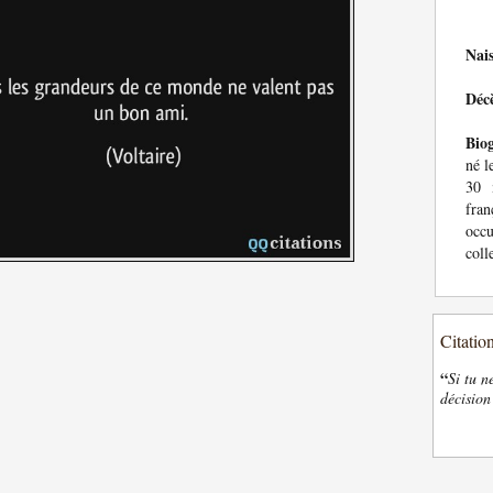
Nai
Déc
Bio
né l
30 
fran
occu
coll
Citatio
“
Si tu n
décision