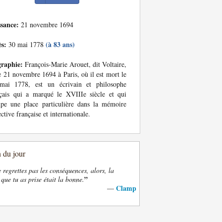
ssance:
21 novembre 1694
ès:
(à 83 ans)
30 mai 1778
graphie:
François-Marie Arouet, dit Voltaire,
e 21 novembre 1694 à Paris, où il est mort le
mai 1778, est un écrivain et philosophe
çais qui a marqué le XVIIIe siècle et qui
pe une place particulière dans la mémoire
ective française et internationale.
n du jour
e regrettes pas les conséquences, alors, la
”
 que tu as prise était la bonne.
Clamp
—