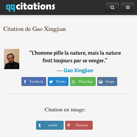
Citation de Gao Xingjian
“
L'homme pille la nature, mais la nature
finit toujours par se venger.
”
―
Gao Xingjian
Facebook
Twitter
WhatsApp
Image
Citation en image:
tumblr
Pinterest