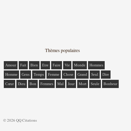
Thèmes populaires
Amour
Fait
Bien
Etre
Faire
Vie
Monde
Hommes
Homme
Gens
Temps
Femme
Chose
Grand
Seul
Dire
Cœur
Dieu
Bon
Femmes
Mal
Jour
Mort
Seule
Bonheur
© 2026 QQ Citations