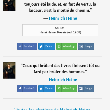
toujours été laide, et, en fait de vertu, la
laideur, c'est la moitié du chemin.
”
―
Heinrich Heine
Source:
Henri Heine. Poesie (ed. 1908)
Facebook
Twitter
WhatsApp
Image
“
Ceux qui brûlent des livres finissent tôt ou
tard par brûler des hommes.
”
―
Heinrich Heine
Facebook
Twitter
WhatsApp
Image
Toutes les citations de Heinrich Heine