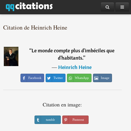
Citation de Heinrich Heine
“
Le monde compte plus d'imbéciles que
d'habitants.
”
―
Heinrich Heine
Facebook
Twitter
WhatsApp
Image
Citation en image:
tumblr
Pinterest