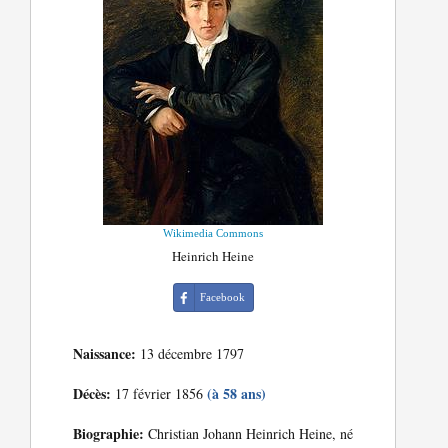
Wikimedia Commons
Heinrich Heine
Facebook
Naissance:
13 décembre 1797
Décès:
(à 58 ans)
17 février 1856
Biographie:
Christian Johann Heinrich Heine, né