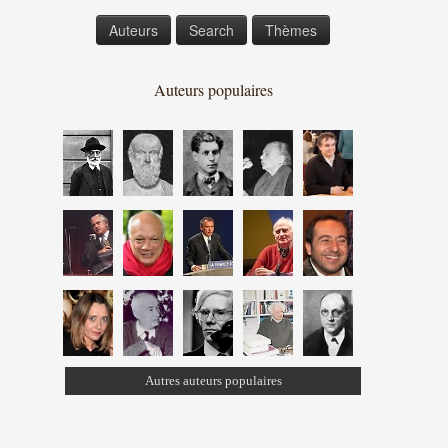
Auteurs
Search
Thèmes
Auteurs populaires
Autres auteurs populaires