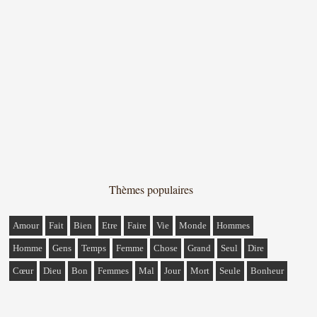
Thèmes populaires
Amour
Fait
Bien
Etre
Faire
Vie
Monde
Hommes
Homme
Gens
Temps
Femme
Chose
Grand
Seul
Dire
Cœur
Dieu
Bon
Femmes
Mal
Jour
Mort
Seule
Bonheur