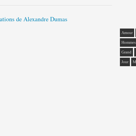
itations de Alexandre Dumas
Amour
Hommes
Grand
Jour
M