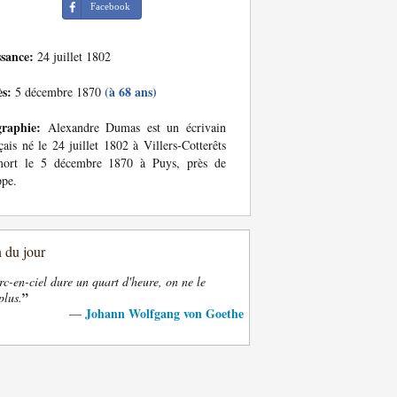
Facebook
ssance:
24 juillet 1802
ès:
(à 68 ans)
5 décembre 1870
graphie:
Alexandre Dumas est un écrivain
çais né le 24 juillet 1802 à Villers-Cotterêts
mort le 5 décembre 1870 à Puys, près de
ppe.
n du jour
rc-en-ciel dure un quart d'heure, on ne le
”
plus.
Johann Wolfgang von Goethe
—