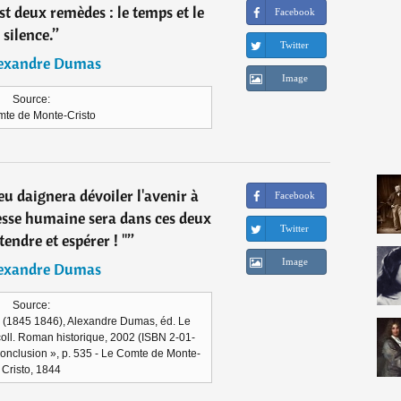
st deux remèdes : le temps et le
Facebook
silence.
”
Twitter
exandre Dumas
Image
Source:
te de Monte-Cristo
eu daignera dévoiler l'avenir à
Facebook
esse humaine sera dans ces deux
Twitter
tendre et espérer ! "
”
Image
exandre Dumas
Source:
 (1845 1846), Alexandre Dumas, éd. Le
oll. Roman historique, 2002 (ISBN 2-01-
Conclusion », p. 535 - Le Comte de Monte-
Cristo, 1844