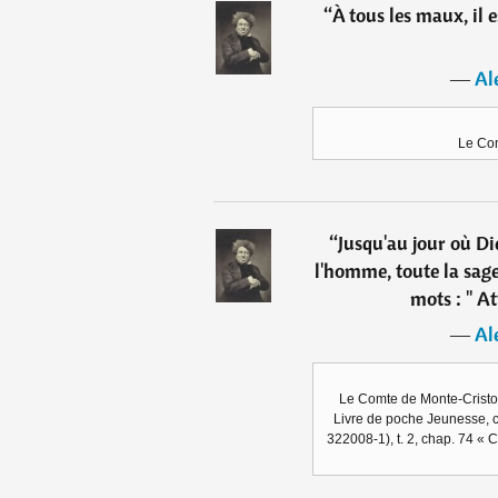
“
À tous les maux, il e
―
Al
Le Com
“
Jusqu'au jour où Di
l'homme, toute la sag
mots : " At
―
Al
Le Comte de Monte-Cristo
Livre de poche Jeunesse, c
322008-1), t. 2, chap. 74 « 