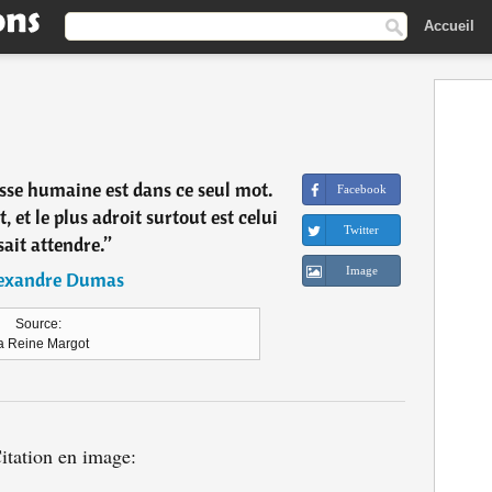
Accueil
esse humaine est dans ce seul mot.
Facebook
t, et le plus adroit surtout est celui
Twitter
sait attendre.
”
Image
exandre Dumas
Source:
a Reine Margot
itation en image: