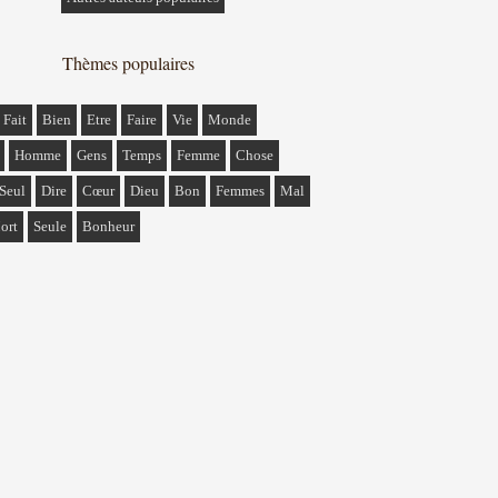
Thèmes populaires
Fait
Bien
Etre
Faire
Vie
Monde
Homme
Gens
Temps
Femme
Chose
Seul
Dire
Cœur
Dieu
Bon
Femmes
Mal
ort
Seule
Bonheur