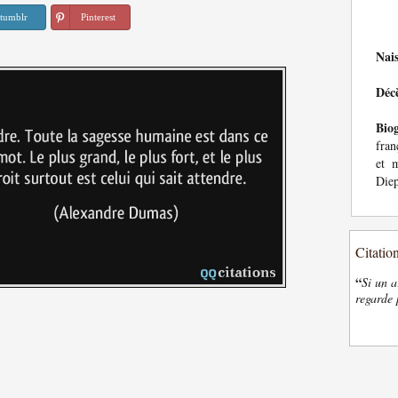
tumblr
Pinterest
Nai
Déc
Bio
fran
et 
Die
Citatio
“
Si un a
regarde 