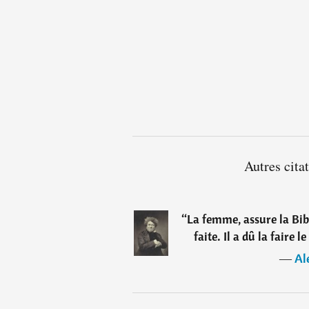
Autres cit
“
La femme, assure la Bibl
faite. Il a dû la faire 
―
Al