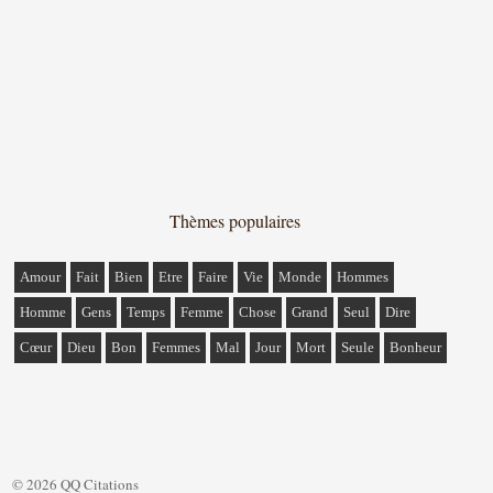
Thèmes populaires
Amour
Fait
Bien
Etre
Faire
Vie
Monde
Hommes
Homme
Gens
Temps
Femme
Chose
Grand
Seul
Dire
Cœur
Dieu
Bon
Femmes
Mal
Jour
Mort
Seule
Bonheur
© 2026 QQ Citations