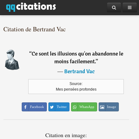
Citation de Bertrand Vac
“
Ce sont les illusions qu'on abandonne le
moins facilement.
”
―
Bertrand Vac
Source:
Mes pensées profondes
Facebook
Twitter
WhatsApp
Image
Citation en image: