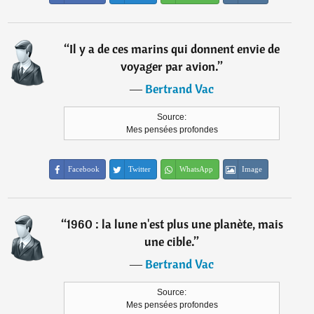
“
Il y a de ces marins qui donnent envie de
voyager par avion.
”
―
Bertrand Vac
Source:
Mes pensées profondes
Facebook
Twitter
WhatsApp
Image
“
1960 : la lune n'est plus une planète, mais
une cible.
”
―
Bertrand Vac
Source:
Mes pensées profondes