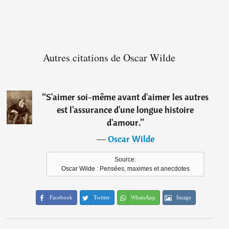
Autres citations de Oscar Wilde
“
S'aimer soi-même avant d'aimer les autres
est l'assurance d'une longue histoire
d'amour.
”
―
Oscar Wilde
Source:
Oscar Wilde : Pensées, maximes et anecdotes
Facebook
Twitter
WhatsApp
Image