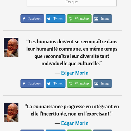
Éthique
Facebook
Twitter
WhatsApp
Image
“
Les humains doivent se reconnaître dans
leur humanité commune, en même temps
que reconnaître leur diversité tant
individuelle que culturelle.
”
―
Edgar Morin
Facebook
Twitter
WhatsApp
Image
“
La connaissance progresse en intégrant en
elle l'incertitude, non en l'exorcisant.
”
―
Edgar Morin