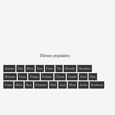
Thèmes populaires
Amour
Fait
Bien
Etre
Faire
Vie
Monde
Hommes
Homme
Gens
Temps
Femme
Chose
Grand
Seul
Dire
Cœur
Dieu
Bon
Femmes
Mal
Jour
Mort
Seule
Bonheur