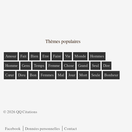
Thèmes populaires
Amour
Fait
Bien
Etre
Faire
Vie
Monde
Hommes
Homme
Gens
Temps
Femme
Chose
Grand
Seul
Dire
Cœur
Dieu
Bon
Femmes
Mal
Jour
Mort
Seule
Bonheur
© 2026 QQ Citations
Facebook
Données personnelles
Contact