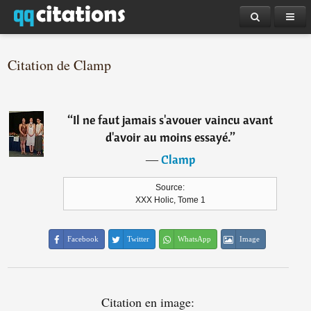
Citation de Clamp
“
Il ne faut jamais s'avouer vaincu avant
d'avoir au moins essayé.
”
―
Clamp
Source:
XXX Holic, Tome 1
Facebook
Twitter
WhatsApp
Image
Citation en image: