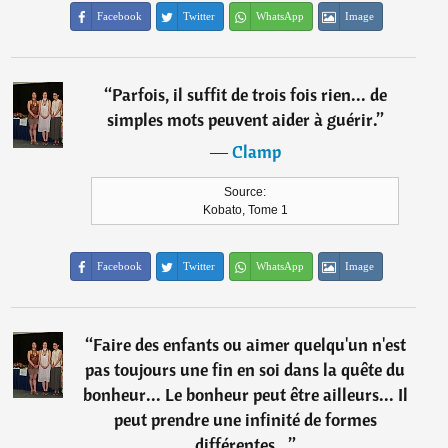
Facebook
Twitter
WhatsApp
Image
“
Parfois, il suffit de trois fois rien... de
simples mots peuvent aider à guérir.
”
―
Clamp
Source:
Kobato, Tome 1
Facebook
Twitter
WhatsApp
Image
“
Faire des enfants ou aimer quelqu'un n'est
pas toujours une fin en soi dans la quête du
bonheur... Le bonheur peut être ailleurs... Il
peut prendre une infinité de formes
différentes...
”