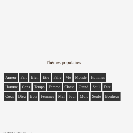
Thèmes populaires
Amour
Fait
Bien
Etre
Faire
Vie
Monde
Hommes
Homme
Gens
Temps
Femme
Chose
Grand
Seul
Dire
Cœur
Dieu
Bon
Femmes
Mal
Jour
Mort
Seule
Bonheur