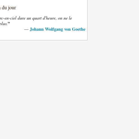
n du jour
rc-en-ciel dure un quart d'heure, on ne le
”
plus.
Johann Wolfgang von Goethe
—