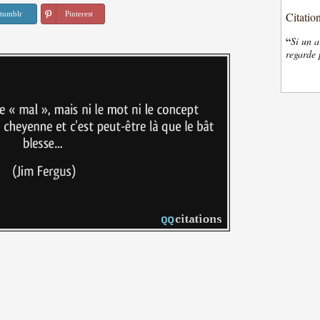
tumblr
Pinterest
Citatio
“
Si un a
regarde 