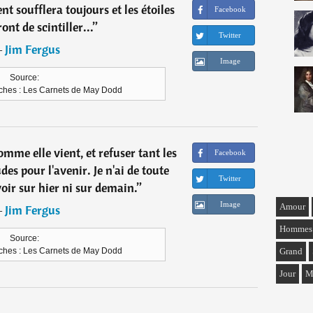
t soufflera toujours et les étoiles
Facebook
nt de scintiller...
”
Twitter
―
Jim Fergus
Image
Source:
ches : Les Carnets de May Dodd
mme elle vient, et refuser tant les
Facebook
des pour l'avenir. Je n'ai de toute
Twitter
ir sur hier ni sur demain.
”
Image
Amour
―
Jim Fergus
Hommes
Source:
Grand
ches : Les Carnets de May Dodd
Jour
M