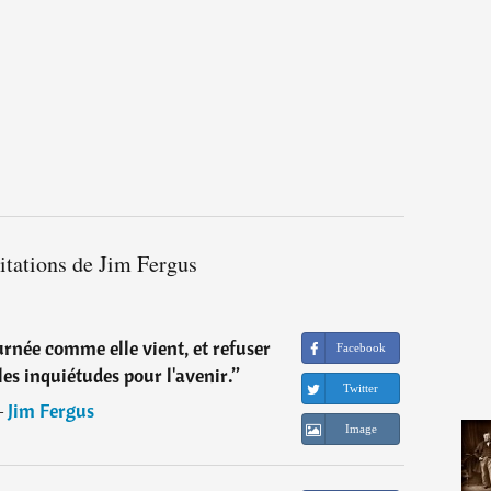
itations de Jim Fergus
urnée comme elle vient, et refuser
Facebook
les inquiétudes pour l'avenir.
”
Twitter
―
Jim Fergus
Image