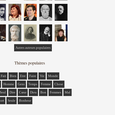
Autres auteurs populaires
Thèmes populaires
Fait
Bien
Etre
Faire
Vie
Monde
Homme
Gens
Temps
Femme
Chose
Seul
Dire
Cœur
Dieu
Bon
Femmes
Mal
ort
Seule
Bonheur