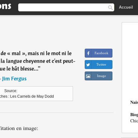
Accueil
 de « mal », mais ni le mot ni le
Facebook
 la langue cheyenne et c'est peut-
Twitter
ue le bât blesse...
”
Image
―
Jim Fergus
Source:
ches : Les Carnets de May Dodd
Nai
Bio
Chic
itation en image: